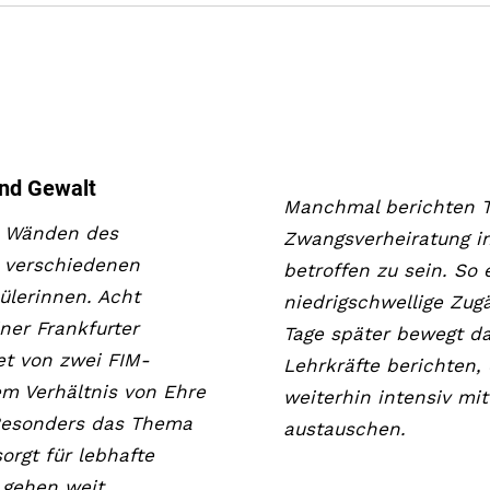
nd Gewalt
Manchmal berichten T
en Wänden des
Zwangsverheiratung in
n verschiedenen
betroffen zu sein. So
ülerinnen. Acht
niedrigschwellige Zugän
er Frankfurter
Tage später bewegt da
et von zwei FIM-
Lehrkräfte berichten,
em Verhältnis von Ehre
weiterhin intensiv mi
Besonders das Thema
austauschen.
orgt für lebhafte
 gehen weit